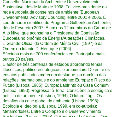
Conselho Nacional do Ambiente e Desenvolvimento
Sustentável desde Maio de 1998. Foi vice-presidente da
rede europeia de conselhos de ambiente (European
Environmental Advisory Councils), entre 2001 e 2006. É
coordenador científico do Programa Gulbenkian Ambiente,
desde Fevereiro 2007. É um dos 12 membros do Grupo de
Alto Nível que aconselha o Presidente da Comissão
Europeia no binómio da Energia/Alterações Climáticas.
É Grande-Oficial da Ordem de Mérito Civil (1997) e da
Ordem do Infante D. Henrique (2006).
Efectuou mais de 700 conferências em Portugal e mais
outros 20 países.
É autor de três centenas de estudos abordando temas
filosóficos, político-estratégicos, e ambientais. De entre os
ensaios publicados merecem destaque, no domínio das
relações internacionais e do ambiente: Europa: o Risco do
Futuro (Lisboa, 1985); Europa: Labirinto ou Casa Comum
(Lisboa, 1993); Regressar à Terra: Consciência ecológica e
política de ambiente (Lisboa, 1994); O futuro frágil. Os
desafios da crise global do ambiente (Lisboa, 1998);
Ecologia e Ideologia (Lisboa, 1999, em co-autoria);
Metamorfoses. Entre o Colapso e o Desenvolvimento
Sustentável (Lisboa, 2005); O Regresso da América. Que